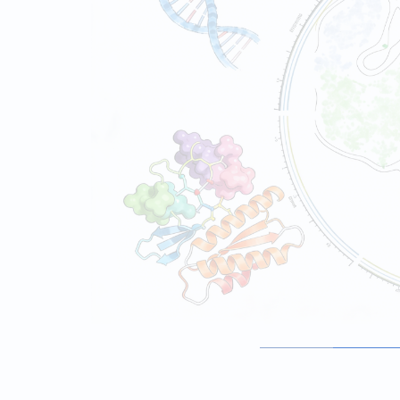
云
欧
生